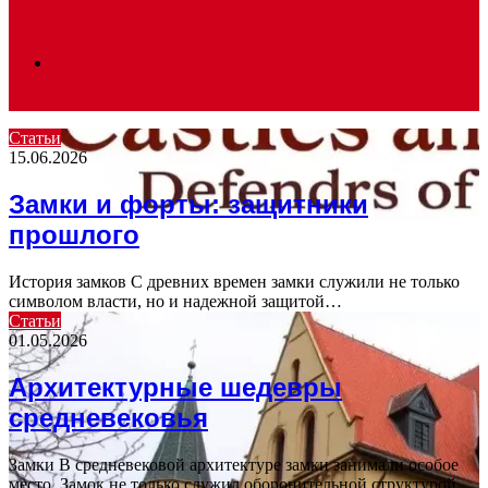
Search
Статьи
15.06.2026
for
Замки и форты: защитники
прошлого
История замков С древних времен замки служили не только
символом власти, но и надежной защитой…
Статьи
01.05.2026
Архитектурные шедевры
средневековья
Замки В средневековой архитектуре замки занимали особое
место. Замок не только служил оборонительной структурой,