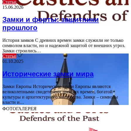
Статьи
15.06.2026
Замки и форты: защитники
прошлого
История замков С древних времен замки служили не только
символом власти, но и надежной защитой от внешних угроз.
Замки строились…
Статьи
01.10.2025
Исторические замки мира
Замки Европы Исторические замки Европы являются
великолепными свидетелями древних времен, богатой
культуры и архитектурного мастерства. Замки – символы
власти и…
ФОТОГАЛЕРЕЯ