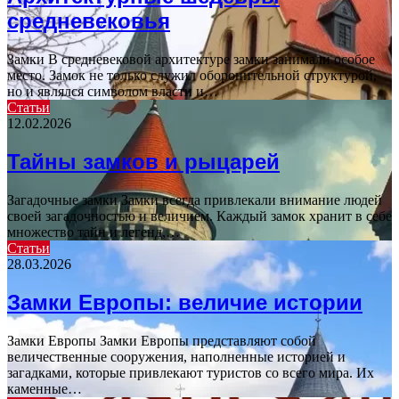
средневековья
Замки В средневековой архитектуре замки занимали особое
место. Замок не только служил оборонительной структурой,
но и являлся символом власти и…
Статьи
12.02.2026
Тайны замков и рыцарей
Загадочные замки Замки всегда привлекали внимание людей
своей загадочностью и величием. Каждый замок хранит в себе
множество тайн и легенд,…
Статьи
28.03.2026
Замки Европы: величие истории
Замки Европы Замки Европы представляют собой
величественные сооружения, наполненные историей и
загадками, которые привлекают туристов со всего мира. Их
каменные…