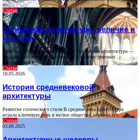
но…
Статьи
28.01.2026
Готическая архитектура: величие и
мистика
Величие готической архитектуры Готическая архитектура —
это одно из самых впечатляющих и величественных
направлений в…
Статьи
18.05.2026
История средневековой
архитектуры
Развитие готического стиля В средние века архитектура
играла ключевую роль в жизни общества, отражая его…
Статьи
03.08.2025
Архитектурные шедевры