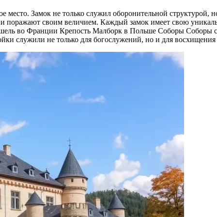
е место. Замок не только служил оборонительной структурой, но
 и поражают своим величием. Каждый замок имеет свою уникал
шель во Франции Крепость Малборк в Польше Соборы Соборы с
ройки служили не только для богослужений, но и для восхищени