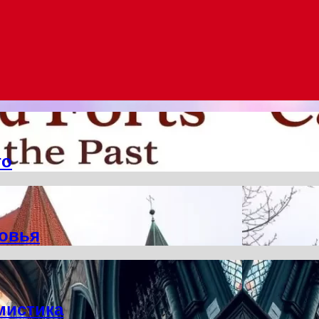
го
овья
мистика