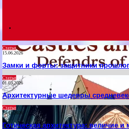
Search
Статьи
15.06.2026
for
Замки и форты: защитники прошло
Статьи
01.05.2026
Архитектурные шедевры средневек
Статьи
28.01.2026
Готическая архитектура: величие и 